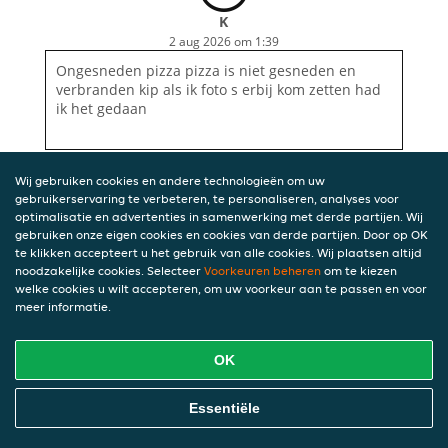
K
2 aug 2026 om 1:39
Ongesneden pizza pizza is niet gesneden en
verbranden kip als ik foto s erbij kom zetten had
ik het gedaan
Wij gebruiken cookies en andere technologieën om uw
gebruikerservaring te verbeteren, te personaliseren, analyses voor
optimalisatie en advertenties in samenwerking met derde partijen. Wij
gebruiken onze eigen cookies en cookies van derde partijen. Door op OK
te klikken accepteert u het gebruik van alle cookies. Wij plaatsen altijd
noodzakelijke cookies. Selecteer
Voorkeuren beheren
om te kiezen
welke cookies u wilt accepteren, om uw voorkeur aan te passen en voor
meer informatie.
OK
Essentiële